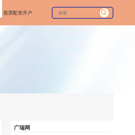
股票配资开户
广瑞网