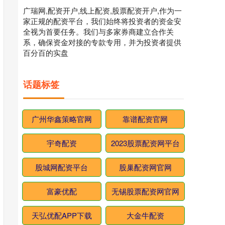
广瑞网,配资开户,线上配资,股票配资开户,作为一
家正规的配资平台，我们始终将投资者的资金安
全视为首要任务。我们与多家券商建立合作关
系，确保资金对接的专款专用，并为投资者提供
百分百的实盘
话题标签
广州华鑫策略官网
靠谱配资官网
宇奇配资
2023股票配资网平台
股城网配资平台
股巢配资网官网
富豪优配
无锡股票配资网官网
天弘优配APP下载
大金牛配资