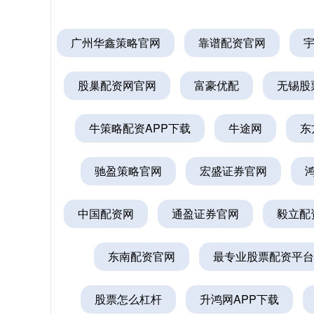
广州华鑫策略官网
靠谱配资官网
股巢配资网官网
富豪优配
无锡股
牛策略配资APP下载
牛途网
东
驰盈策略官网
宏盛证券官网
中国配资网
通盈证券官网
毅立配
东南配资官网
最专业股票配资平台
股票怎么杠杆
升鸿网APP下载