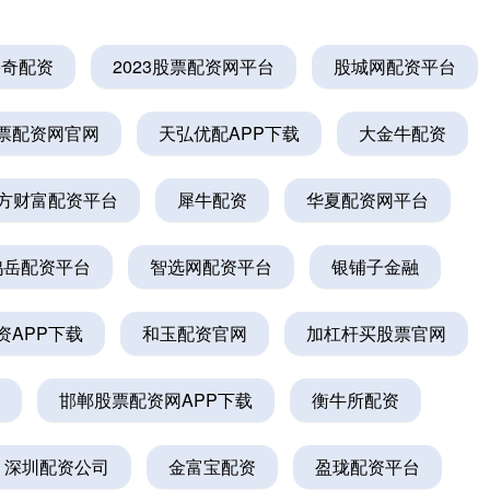
宇奇配资
2023股票配资网平台
股城网配资平台
票配资网官网
天弘优配APP下载
大金牛配资
方财富配资平台
犀牛配资
华夏配资网平台
鸿岳配资平台
智选网配资平台
银铺子金融
资APP下载
和玉配资官网
加杠杆买股票官网
邯郸股票配资网APP下载
衡牛所配资
深圳配资公司
金富宝配资
盈珑配资平台