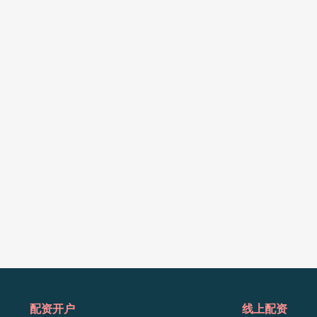
配资开户
线上配资